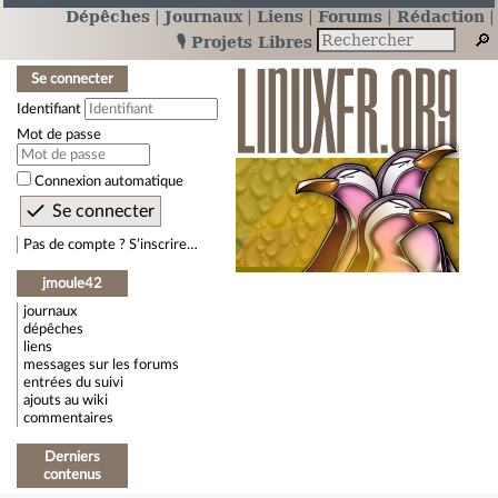
Dépêches
Journaux
Liens
Forums
Rédaction
🎙️ Projets Libres
Se connecter
Identifiant
Mot de passe
Connexion automatique
Pas de compte ? S’inscrire…
jmoule42
journaux
dépêches
liens
messages sur les forums
entrées du suivi
ajouts au wiki
commentaires
Derniers
contenus