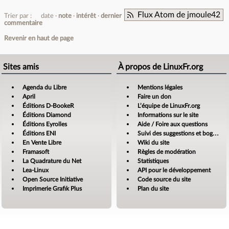
Flux Atom de jmoule42
Trier par :
date
note
intérêt
dernier
commentaire
Revenir en haut de page
Sites amis
À propos de LinuxFr.org
Agenda du Libre
Mentions légales
April
Faire un don
Éditions D-BookeR
L’équipe de LinuxFr.org
Éditions Diamond
Informations sur le site
Éditions Eyrolles
Aide / Foire aux questions
Éditions ENI
Suivi des suggestions et bogues
En Vente Libre
Wiki du site
Framasoft
Règles de modération
La Quadrature du Net
Statistiques
Lea-Linux
API pour le développement
Open Source Initiative
Code source du site
Imprimerie Grafik Plus
Plan du site