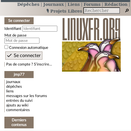
Dépêches
Journaux
Liens
Forums
Rédaction
🎙️ Projets Libres
Se connecter
Identifiant
Mot de passe
Connexion automatique
Pas de compte ? S’inscrire…
jmp77
journaux
dépêches
liens
messages sur les forums
entrées du suivi
ajouts au wiki
commentaires
Derniers
contenus