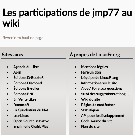
Les participations de jmp77 au
wiki
Revenir en haut de page
Sites amis
À propos de LinuxFr.org
Agenda du Libre
Mentions légales
April
Faire un don
Éditions D-BookeR
L’équipe de LinuxFr.org
Éditions Diamond
Informations sur le site
Éditions Eyrolles
Aide / Foire aux questions
Éditions ENI
Suivi des suggestions et bogues
En Vente Libre
Wiki du site
Framasoft
Règles de modération
La Quadrature du Net
Statistiques
Lea-Linux
API pour le développement
Open Source Initiative
Code source du site
Imprimerie Grafik Plus
Plan du site