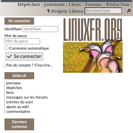
Dépêches
Journaux
Liens
Forums
Rédaction
🎙️ Projets Libres
Se connecter
Identifiant
Mot de passe
Connexion automatique
Pas de compte ? S’inscrire…
johan.cb
journaux
dépêches
liens
messages sur les forums
entrées du suivi
ajouts au wiki
commentaires
Derniers
contenus