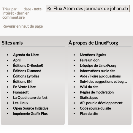
Flux Atom des journaux de johan.cb
Trier par :
date
note
intérêt
dernier
commentaire
Revenir en haut de page
Sites amis
À propos de LinuxFr.org
Agenda du Libre
Mentions légales
April
Faire un don
Éditions D-BookeR
L’équipe de LinuxFr.org
Éditions Diamond
Informations sur le site
Éditions Eyrolles
Aide / Foire aux questions
Éditions ENI
Suivi des suggestions et bogues
En Vente Libre
Wiki du site
Framasoft
Règles de modération
La Quadrature du Net
Statistiques
Lea-Linux
API pour le développement
Open Source Initiative
Code source du site
Imprimerie Grafik Plus
Plan du site