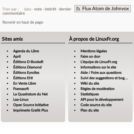
Flux Atom de Johnvox
Trier par :
date
note
intérêt
dernier
commentaire
Revenir en haut de page
Sites amis
À propos de LinuxFr.org
Agenda du Libre
Mentions légales
April
Faire un don
Éditions D-BookeR
L’équipe de LinuxFr.org
Éditions Diamond
Informations sur le site
Éditions Eyrolles
Aide / Foire aux questions
Éditions ENI
Suivi des suggestions et bogues
En Vente Libre
Wiki du site
Framasoft
Règles de modération
La Quadrature du Net
Statistiques
Lea-Linux
API pour le développement
Open Source Initiative
Code source du site
Imprimerie Grafik Plus
Plan du site