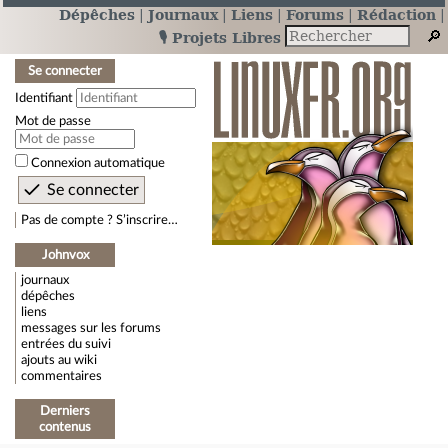
Dépêches
Journaux
Liens
Forums
Rédaction
🎙️ Projets Libres
Se connecter
Identifiant
Mot de passe
Connexion automatique
Pas de compte ? S’inscrire…
Johnvox
journaux
dépêches
liens
messages sur les forums
entrées du suivi
ajouts au wiki
commentaires
Derniers
contenus