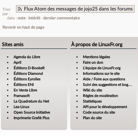
Flux Atom des messages de jojo25 dans les forums
Trier
par :
date
note
intérêt
dernier commentaire
Revenir en haut de page
Sites amis
À propos de LinuxFr.org
Agenda du Libre
Mentions légales
April
Faire un don
Éditions D-BookeR
L’équipe de LinuxFr.org
Éditions Diamond
Informations sur le site
Éditions Eyrolles
Aide / Foire aux questions
Éditions ENI
Suivi des suggestions et bogues
En Vente Libre
Wiki du site
Framasoft
Règles de modération
La Quadrature du Net
Statistiques
Lea-Linux
API pour le développement
Open Source Initiative
Code source du site
Imprimerie Grafik Plus
Plan du site