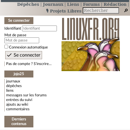
Dépêches
Journaux
Liens
Forums
Rédaction
🎙️ Projets Libres
Se connecter
Identifiant
Mot de passe
Connexion automatique
Pas de compte ? S’inscrire…
jojo25
journaux
dépêches
liens
messages sur les forums
entrées du suivi
ajouts au wiki
commentaires
Derniers
contenus