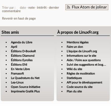
Flux Atom de jolinar
Trier par :
date
note
intérêt
dernier
commentaire
Revenir en haut de page
Sites amis
À propos de LinuxFr.org
Agenda du Libre
Mentions légales
April
Faire un don
Éditions D-BookeR
L’équipe de LinuxFr.org
Éditions Diamond
Informations sur le site
Éditions Eyrolles
Aide / Foire aux questions
Éditions ENI
Suivi des suggestions et bogues
En Vente Libre
Wiki du site
Framasoft
Règles de modération
La Quadrature du Net
Statistiques
Lea-Linux
API pour le développement
Open Source Initiative
Code source du site
Imprimerie Grafik Plus
Plan du site