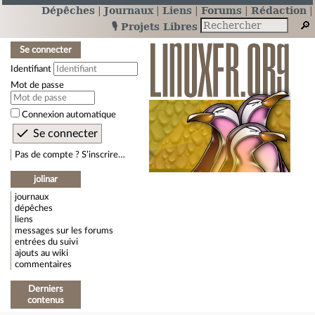
Dépêches
Journaux
Liens
Forums
Rédaction
🎙️ Projets Libres
Se connecter
Identifiant
Mot de passe
Connexion automatique
Pas de compte ? S’inscrire…
jolinar
journaux
dépêches
liens
messages sur les forums
entrées du suivi
ajouts au wiki
commentaires
Derniers
contenus