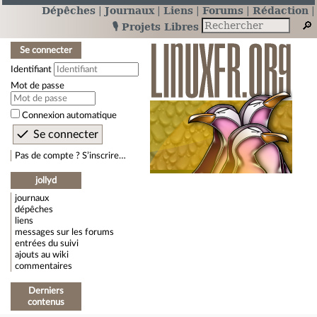
Dépêches
Journaux
Liens
Forums
Rédaction
🎙️ Projets Libres
Se connecter
Identifiant
Mot de passe
Connexion automatique
Pas de compte ? S’inscrire…
jollyd
journaux
dépêches
liens
messages sur les forums
entrées du suivi
ajouts au wiki
commentaires
Derniers
contenus