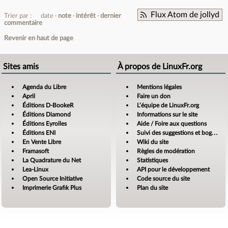
Flux Atom de jollyd
Trier par :
date
note
intérêt
dernier
commentaire
Revenir en haut de page
Sites amis
À propos de LinuxFr.org
Agenda du Libre
Mentions légales
April
Faire un don
Éditions D-BookeR
L’équipe de LinuxFr.org
Éditions Diamond
Informations sur le site
Éditions Eyrolles
Aide / Foire aux questions
Éditions ENI
Suivi des suggestions et bogues
En Vente Libre
Wiki du site
Framasoft
Règles de modération
La Quadrature du Net
Statistiques
Lea-Linux
API pour le développement
Open Source Initiative
Code source du site
Imprimerie Grafik Plus
Plan du site