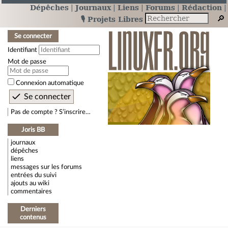
Dépêches
Journaux
Liens
Forums
Rédaction
🎙️ Projets Libres
Se connecter
Identifiant
Mot de passe
Connexion automatique
Pas de compte ? S’inscrire…
Joris BB
journaux
dépêches
liens
messages sur les forums
entrées du suivi
ajouts au wiki
commentaires
Derniers
contenus