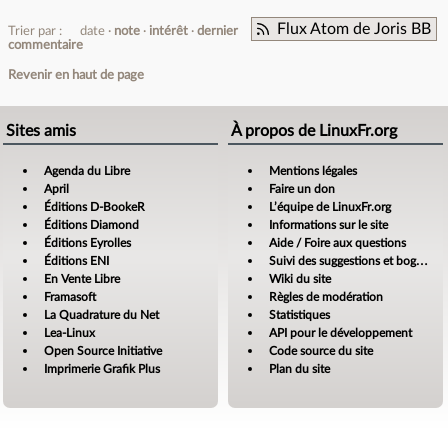
Flux Atom de Joris BB
Trier par :
date
note
intérêt
dernier
commentaire
Revenir en haut de page
Sites amis
À propos de LinuxFr.org
Agenda du Libre
Mentions légales
April
Faire un don
Éditions D-BookeR
L’équipe de LinuxFr.org
Éditions Diamond
Informations sur le site
Éditions Eyrolles
Aide / Foire aux questions
Éditions ENI
Suivi des suggestions et bogues
En Vente Libre
Wiki du site
Framasoft
Règles de modération
La Quadrature du Net
Statistiques
Lea-Linux
API pour le développement
Open Source Initiative
Code source du site
Imprimerie Grafik Plus
Plan du site