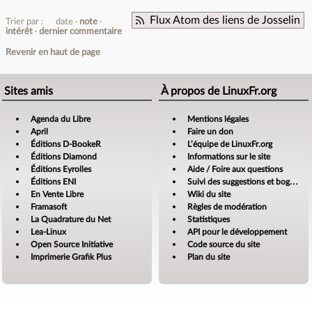
Flux Atom des liens de Josselin
Trier par :
date
note
intérêt
dernier commentaire
Revenir en haut de page
Sites amis
À propos de LinuxFr.org
Agenda du Libre
Mentions légales
April
Faire un don
Éditions D-BookeR
L’équipe de LinuxFr.org
Éditions Diamond
Informations sur le site
Éditions Eyrolles
Aide / Foire aux questions
Éditions ENI
Suivi des suggestions et bogues
En Vente Libre
Wiki du site
Framasoft
Règles de modération
La Quadrature du Net
Statistiques
Lea-Linux
API pour le développement
Open Source Initiative
Code source du site
Imprimerie Grafik Plus
Plan du site