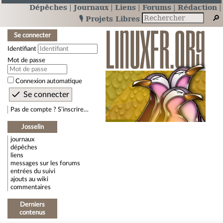
Dépêches
Journaux
Liens
Forums
Rédaction
🎙️ Projets Libres
Se connecter
Identifiant
Mot de passe
Connexion automatique
Pas de compte ? S’inscrire…
Josselin
journaux
dépêches
liens
messages sur les forums
entrées du suivi
ajouts au wiki
commentaires
Derniers
contenus