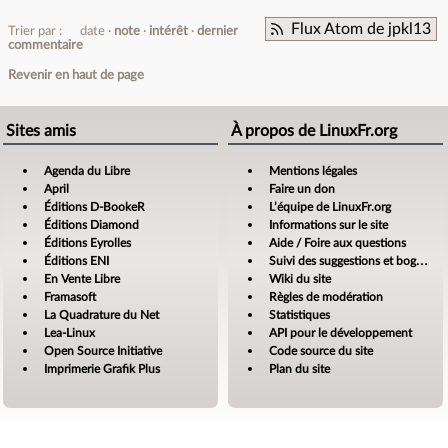
Flux Atom de jpkl13
Trier par :
date
note
intérêt
dernier
commentaire
Revenir en haut de page
Sites amis
À propos de LinuxFr.org
Agenda du Libre
Mentions légales
April
Faire un don
Éditions D-BookeR
L’équipe de LinuxFr.org
Éditions Diamond
Informations sur le site
Éditions Eyrolles
Aide / Foire aux questions
Éditions ENI
Suivi des suggestions et bogues
En Vente Libre
Wiki du site
Framasoft
Règles de modération
La Quadrature du Net
Statistiques
Lea-Linux
API pour le développement
Open Source Initiative
Code source du site
Imprimerie Grafik Plus
Plan du site