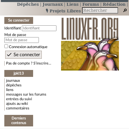
Dépêches
Journaux
Liens
Forums
Rédaction
🎙️ Projets Libres
Se connecter
Identifiant
Mot de passe
Connexion automatique
Pas de compte ? S’inscrire…
jpkl13
journaux
dépêches
liens
messages sur les forums
entrées du suivi
ajouts au wiki
commentaires
Derniers
contenus