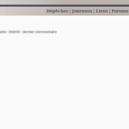
Dépêches
Journaux
Liens
Forums
note
intérêt
dernier commentaire
e