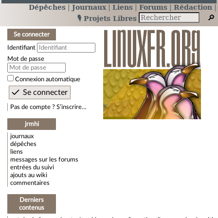
Dépêches
Journaux
Liens
Forums
Rédaction
🎙️ Projets Libres
Se connecter
Identifiant
Mot de passe
Connexion automatique
Pas de compte ? S’inscrire…
jrmhi
journaux
dépêches
liens
messages sur les forums
entrées du suivi
ajouts au wiki
commentaires
Derniers
contenus