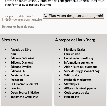
entrée de forum
ubuntu / probleme de configuration d'un resau local multi
plateformes avec partage internet
Flux Atom des journaux de jrmhi
Trier par :
date
note
intérêt
dernier commentaire
Revenir en haut de page
Sites amis
À propos de LinuxFr.org
Agenda du Libre
Mentions légales
April
Faire un don
Éditions D-BookeR
L’équipe de LinuxFr.org
Éditions Diamond
Informations sur le site
Éditions Eyrolles
Aide / Foire aux questions
Éditions ENI
Suivi des suggestions et bogues
En Vente Libre
Wiki du site
Framasoft
Règles de modération
La Quadrature du Net
Statistiques
Lea-Linux
API pour le développement
Open Source Initiative
Code source du site
Imprimerie Grafik Plus
Plan du site