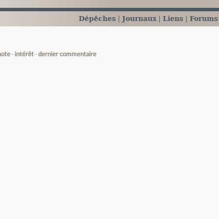
Dépêches
Journaux
Liens
Forums
note
intérêt
dernier commentaire
e