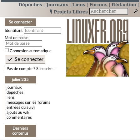
Dépêches
Journaux
Liens
Forums
Rédaction
🎙️ Projets Libres
Se connecter
Identifiant
Mot de passe
Connexion automatique
Pas de compte ? S’inscrire…
julien235
journaux
dépêches
liens
messages sur les forums
entrées du suivi
ajouts au wiki
commentaires
Derniers
contenus