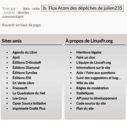
Flux Atom des dépêches de julien235
Trier par :
date
note
intérêt
dernier
commentaire
Revenir en haut de page
Sites amis
À propos de LinuxFr.org
Agenda du Libre
Mentions légales
April
Faire un don
Éditions D-BookeR
L’équipe de LinuxFr.org
Éditions Diamond
Informations sur le site
Éditions Eyrolles
Aide / Foire aux questions
Éditions ENI
Suivi des suggestions et bogues
En Vente Libre
Wiki du site
Framasoft
Règles de modération
La Quadrature du Net
Statistiques
Lea-Linux
API pour le développement
Open Source Initiative
Code source du site
Imprimerie Grafik Plus
Plan du site