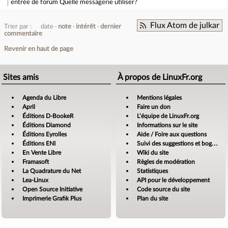
entrée de forum
Quelle messagerie utiliser?
Flux Atom de julkar
Trier par :
date
note
intérêt
dernier
commentaire
Revenir en haut de page
Sites amis
À propos de LinuxFr.org
Agenda du Libre
Mentions légales
April
Faire un don
Éditions D-BookeR
L’équipe de LinuxFr.org
Éditions Diamond
Informations sur le site
Éditions Eyrolles
Aide / Foire aux questions
Éditions ENI
Suivi des suggestions et bogues
En Vente Libre
Wiki du site
Framasoft
Règles de modération
La Quadrature du Net
Statistiques
Lea-Linux
API pour le développement
Open Source Initiative
Code source du site
Imprimerie Grafik Plus
Plan du site