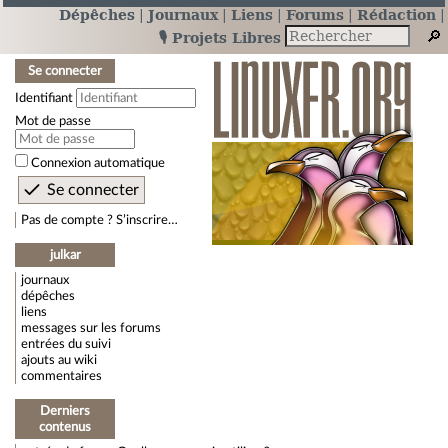
Dépêches
Journaux
Liens
Forums
Rédaction
🎙️ Projets Libres
Se connecter
Identifiant
Mot de passe
Connexion automatique
Pas de compte ? S’inscrire…
julkar
journaux
dépêches
liens
messages sur les forums
entrées du suivi
ajouts au wiki
commentaires
Derniers
contenus