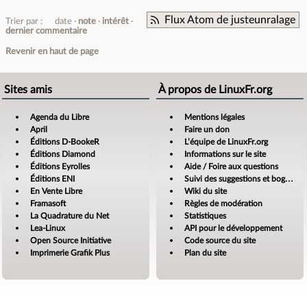
Flux Atom de justeunralage
Trier par :
date
note
intérêt
dernier commentaire
Revenir en haut de page
Sites amis
À propos de LinuxFr.org
Agenda du Libre
Mentions légales
April
Faire un don
Éditions D-BookeR
L’équipe de LinuxFr.org
Éditions Diamond
Informations sur le site
Éditions Eyrolles
Aide / Foire aux questions
Éditions ENI
Suivi des suggestions et bogues
En Vente Libre
Wiki du site
Framasoft
Règles de modération
La Quadrature du Net
Statistiques
Lea-Linux
API pour le développement
Open Source Initiative
Code source du site
Imprimerie Grafik Plus
Plan du site