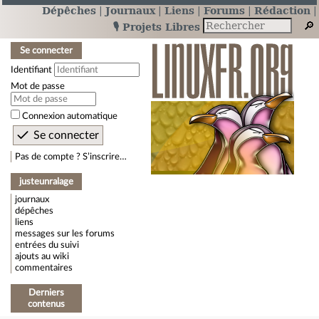
Dépêches
Journaux
Liens
Forums
Rédaction
🎙️ Projets Libres
Se connecter
Identifiant
Mot de passe
Connexion automatique
Pas de compte ? S’inscrire…
justeunralage
journaux
dépêches
liens
messages sur les forums
entrées du suivi
ajouts au wiki
commentaires
Derniers
contenus