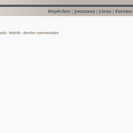
Dépêches
Journaux
Liens
Forums
note
intérêt
dernier commentaire
e