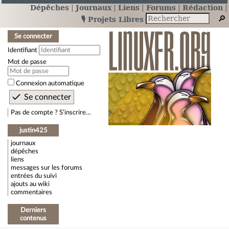
Dépêches
Journaux
Liens
Forums
Rédaction
🎙️ Projets Libres
Se connecter
Identifiant
Mot de passe
Connexion automatique
Pas de compte ? S’inscrire…
justin425
journaux
dépêches
liens
messages sur les forums
entrées du suivi
ajouts au wiki
commentaires
Derniers
contenus