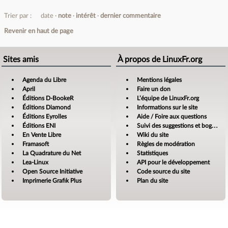
Trier par :
date
note
intérêt
dernier commentaire
Revenir en haut de page
Sites amis
À propos de LinuxFr.org
Agenda du Libre
Mentions légales
April
Faire un don
Éditions D-BookeR
L’équipe de LinuxFr.org
Éditions Diamond
Informations sur le site
Éditions Eyrolles
Aide / Foire aux questions
Éditions ENI
Suivi des suggestions et bogues
En Vente Libre
Wiki du site
Framasoft
Règles de modération
La Quadrature du Net
Statistiques
Lea-Linux
API pour le développement
Open Source Initiative
Code source du site
Imprimerie Grafik Plus
Plan du site