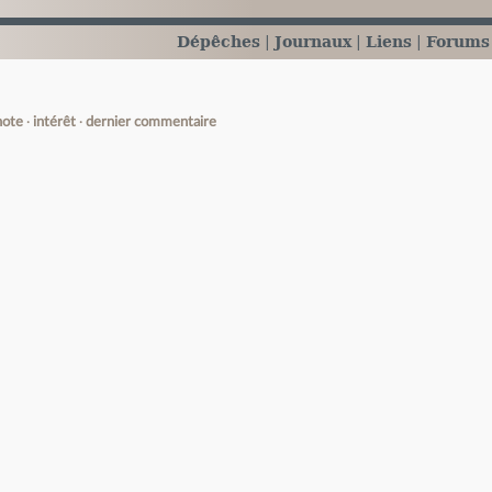
Dépêches
Journaux
Liens
Forums
note
intérêt
dernier commentaire
e