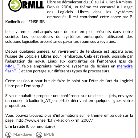
Libre se dérouleront du 10 au 14 juillet à Amiens.
Depuis 2004, un thème est consacré à l'usage
des Logiciels Libres dans les systèmes
embarqués. Il est coordonné cette année par P.
Kadionik de l'ENSEIRB.
Les systèmes embarqués sont de plus en plus présents dans notre
société. Les concepteurs de systèmes embarqués utilisaient des
solutions logicielles propriétaires payantes soumises à royalties.
Depuis quelques années, un revirement de tendance est apparu avec
l’usage de Logiciels Libres pour l’embarqué. Cela est rendu possible par
l’adaptation du noyau Linux aux contraintes de l’embarqué (pas de
MMU
, faible empreinte mémoire, systèmes de fichiers en
mémoire
flash
...) et son portage sur différents types de processeurs.
Cette session a pour but de faire le point sur l’état de l’art du Logiciel
Libre pour l’embarqué.
Si vous souhaitez proposer une conférence sur un de ces sujets, envoyez
un courriel à kadionik_AT_enseirb.fr décrivant en quelques lignes votre
proposition.
Vous pouvez trouvez plus d'informations sur le thème embarqué sur la
page : http://www.enseirb.fr/~kadionik/rmll2007/
Lire la suite
(
0 commentaire
).
Markdown
EPUB