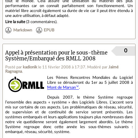
tout le monde. Cela assure une utilisation du matériel des plus
performantes car on connaît parfaitement son fonctionnement. Un
matériel libre accroît également sa durée de vie car il peut être étendu à
une autre utilisation, à défaut adapté.
Lire la suite
(
3 commentaires
).
Markdown
EPUB
0
Appel à présentation pour le sous-thème
Système/Embarqué des RMLL 2008
Posté par
kadionik
le 11 février 2008 à 17:37
.
Modéré par
Jaimé
Ragnagna
.
Les 9èmes Rencontres Mondiales du Logiciel
Libre se dérouleront du 1er au 5 juillet 2008 à
Mont de Marsan
.
Depuis 2007, le thème Système regroupe
l’ensemble des aspects « système » des Logiciels Libres. L’accent sera
mis sur certains de ces aspects. Les problématiques de réseau, sécurité,
de supervision et de continuité de service seront présentés. Les
systèmes embarqués et leurs applications toujours plus nombreuses dans
notre vie quotidienne seront également largement abordés. Le thème
Système regroupe donc cette année les sous-thèmes suivants :
embarqué, réseau, sécurité, système.