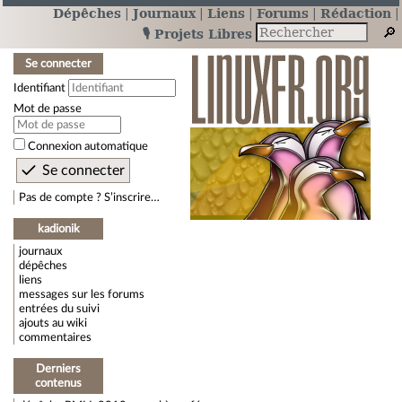
Dépêches
Journaux
Liens
Forums
Rédaction
🎙️ Projets Libres
Se connecter
Identifiant
Mot de passe
Connexion automatique
Pas de compte ? S’inscrire…
kadionik
journaux
dépêches
liens
messages sur les forums
entrées du suivi
ajouts au wiki
commentaires
Derniers
contenus