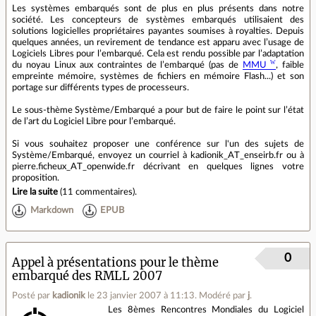
Les systèmes embarqués sont de plus en plus présents dans notre
société. Les concepteurs de systèmes embarqués utilisaient des
solutions logicielles propriétaires payantes soumises à royalties. Depuis
quelques années, un revirement de tendance est apparu avec l’usage de
Logiciels Libres pour l’embarqué. Cela est rendu possible par l’adaptation
du noyau Linux aux contraintes de l’embarqué (pas de
MMU
, faible
empreinte mémoire, systèmes de fichiers en mémoire Flash...) et son
portage sur différents types de processeurs.
Le sous-thème Système/Embarqué a pour but de faire le point sur l’état
de l’art du Logiciel Libre pour l’embarqué.
Si vous souhaitez proposer une conférence sur l'un des sujets de
Système/Embarqué, envoyez un courriel à kadionik_AT_enseirb.fr ou à
pierre.ficheux_AT_openwide.fr décrivant en quelques lignes votre
proposition.
Lire la suite
(
11 commentaires
).
Markdown
EPUB
0
Appel à présentations pour le thème
embarqué des RMLL 2007
Posté par
kadionik
le 23 janvier 2007 à 11:13
.
Modéré par
j
.
Les 8èmes Rencontres Mondiales du Logiciel