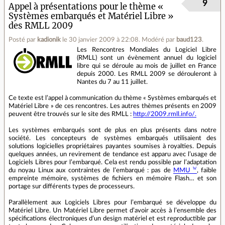
9
Appel à présentations pour le thème «
Systèmes embarqués et Matériel Libre »
des RMLL 2009
Posté par
kadionik
le 30 janvier 2009 à 22:08
.
Modéré par
baud123
.
Les Rencontres Mondiales du Logiciel Libre
(RMLL) sont un évènement annuel du logiciel
libre qui se déroule au mois de juillet en France
depuis 2000. Les RMLL 2009 se dérouleront à
Nantes du 7 au 11 juillet.
Ce texte est l’appel à communication du thème « Systèmes embarqués et
Matériel Libre » de ces rencontres. Les autres thèmes présents en 2009
peuvent être trouvés sur le site des RMLL :
http://2009.rmll.info/.
Les systèmes embarqués sont de plus en plus présents dans notre
société. Les concepteurs de systèmes embarqués utilisaient des
solutions logicielles propriétaires payantes soumises à royalties. Depuis
quelques années, un revirement de tendance est apparu avec l’usage de
Logiciels Libres pour l’embarqué. Cela est rendu possible par l’adaptation
du noyau Linux aux contraintes de l’embarqué : pas de
MMU
, faible
empreinte mémoire, systèmes de fichiers en mémoire Flash… et son
portage sur différents types de processeurs.
Parallèlement aux Logiciels Libres pour l’embarqué se développe du
Matériel Libre. Un Matériel Libre permet d’avoir accès à l’ensemble des
spécifications électroniques d’un design matériel et est reproductible par