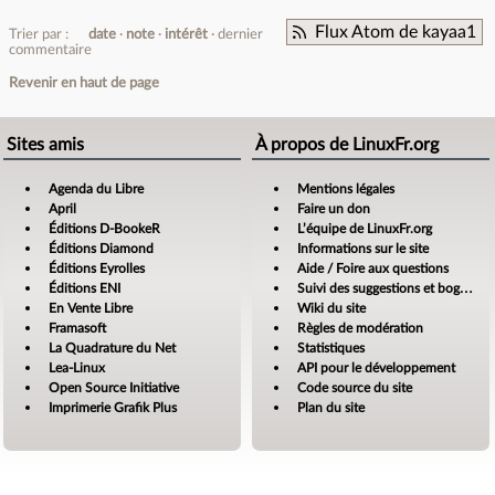
Flux Atom de kayaa1
Trier par :
date
note
intérêt
dernier
commentaire
Revenir en haut de page
Sites amis
À propos de LinuxFr.org
Agenda du Libre
Mentions légales
April
Faire un don
Éditions D-BookeR
L’équipe de LinuxFr.org
Éditions Diamond
Informations sur le site
Éditions Eyrolles
Aide / Foire aux questions
Éditions ENI
Suivi des suggestions et bogues
En Vente Libre
Wiki du site
Framasoft
Règles de modération
La Quadrature du Net
Statistiques
Lea-Linux
API pour le développement
Open Source Initiative
Code source du site
Imprimerie Grafik Plus
Plan du site