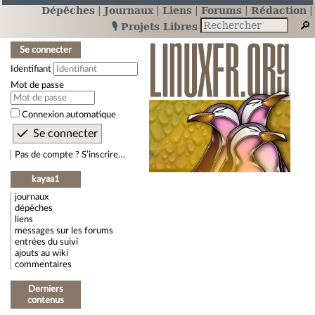
Dépêches
Journaux
Liens
Forums
Rédaction
🎙️ Projets Libres
Se connecter
Identifiant
Mot de passe
Connexion automatique
Pas de compte ? S’inscrire…
kayaa1
journaux
dépêches
liens
messages sur les forums
entrées du suivi
ajouts au wiki
commentaires
Derniers
contenus