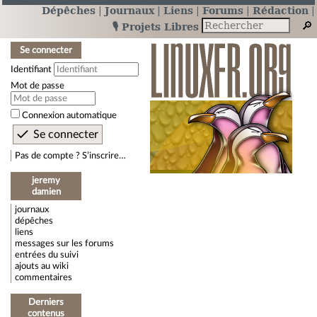
Dépêches
Journaux
Liens
Forums
Rédaction
🎙️ Projets Libres
Se connecter
Identifiant
Mot de passe
Connexion automatique
Pas de compte ? S’inscrire…
jeremy
damien
journaux
dépêches
liens
messages sur les forums
entrées du suivi
ajouts au wiki
commentaires
Derniers
contenus