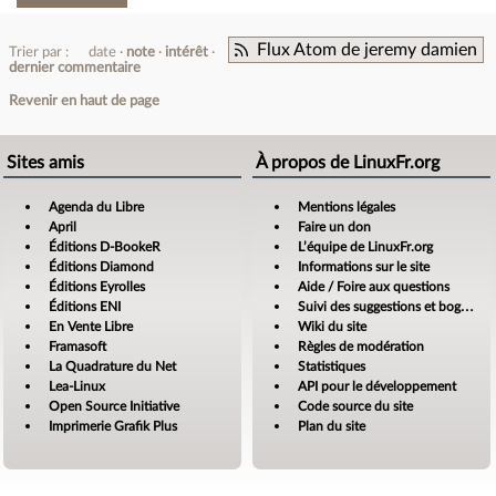
Flux Atom de jeremy damien
Trier par :
date
note
intérêt
dernier commentaire
Revenir en haut de page
Sites amis
À propos de LinuxFr.org
Agenda du Libre
Mentions légales
April
Faire un don
Éditions D-BookeR
L’équipe de LinuxFr.org
Éditions Diamond
Informations sur le site
Éditions Eyrolles
Aide / Foire aux questions
Éditions ENI
Suivi des suggestions et bogues
En Vente Libre
Wiki du site
Framasoft
Règles de modération
La Quadrature du Net
Statistiques
Lea-Linux
API pour le développement
Open Source Initiative
Code source du site
Imprimerie Grafik Plus
Plan du site