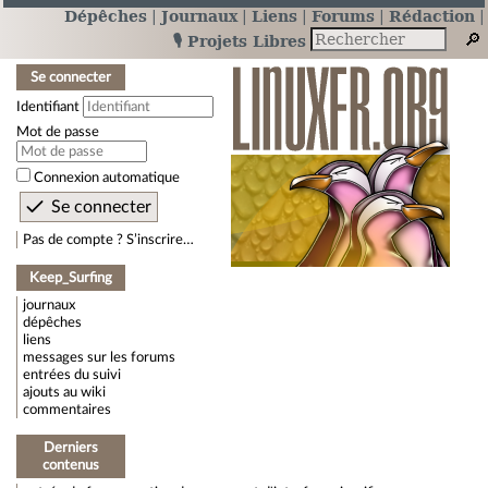
Dépêches
Journaux
Liens
Forums
Rédaction
🎙️ Projets Libres
Se connecter
Identifiant
Mot de passe
Connexion automatique
Pas de compte ? S’inscrire…
Keep_Surfing
journaux
dépêches
liens
messages sur les forums
entrées du suivi
ajouts au wiki
commentaires
Derniers
contenus