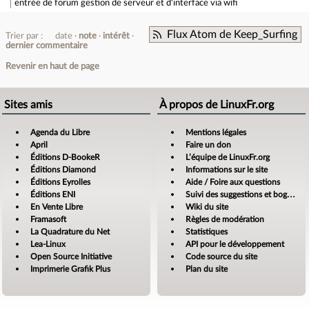
entrée de forum
gestion de serveur et d'interface via wifi
Flux Atom de Keep_Surfing
Trier par :
date
note
intérêt
dernier commentaire
Revenir en haut de page
Sites amis
À propos de LinuxFr.org
Agenda du Libre
Mentions légales
April
Faire un don
Éditions D-BookeR
L’équipe de LinuxFr.org
Éditions Diamond
Informations sur le site
Éditions Eyrolles
Aide / Foire aux questions
Éditions ENI
Suivi des suggestions et bogues
En Vente Libre
Wiki du site
Framasoft
Règles de modération
La Quadrature du Net
Statistiques
Lea-Linux
API pour le développement
Open Source Initiative
Code source du site
Imprimerie Grafik Plus
Plan du site