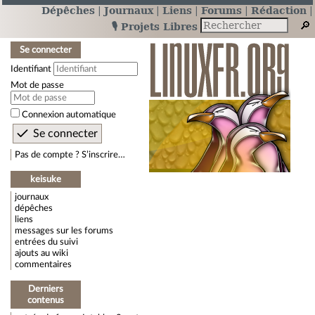
Dépêches
Journaux
Liens
Forums
Rédaction
🎙️ Projets Libres
Se connecter
Identifiant
Mot de passe
Connexion automatique
Pas de compte ? S’inscrire…
keisuke
journaux
dépêches
liens
messages sur les forums
entrées du suivi
ajouts au wiki
commentaires
Derniers
contenus