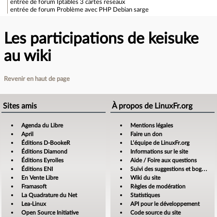
entrée de forum
Iptables 3 cartes reseaux
entrée de forum
Problème avec PHP Debian sarge
Les participations de keisuke
au wiki
Revenir en haut de page
Sites amis
À propos de LinuxFr.org
Agenda du Libre
Mentions légales
April
Faire un don
Éditions D-BookeR
L’équipe de LinuxFr.org
Éditions Diamond
Informations sur le site
Éditions Eyrolles
Aide / Foire aux questions
Éditions ENI
Suivi des suggestions et bogues
En Vente Libre
Wiki du site
Framasoft
Règles de modération
La Quadrature du Net
Statistiques
Lea-Linux
API pour le développement
Open Source Initiative
Code source du site