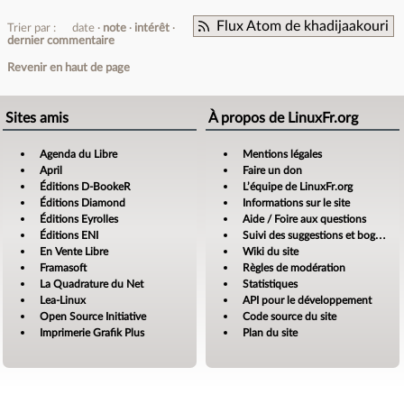
Flux Atom de khadijaakouri
Trier par :
date
note
intérêt
dernier commentaire
Revenir en haut de page
Sites amis
À propos de LinuxFr.org
Agenda du Libre
Mentions légales
April
Faire un don
Éditions D-BookeR
L’équipe de LinuxFr.org
Éditions Diamond
Informations sur le site
Éditions Eyrolles
Aide / Foire aux questions
Éditions ENI
Suivi des suggestions et bogues
En Vente Libre
Wiki du site
Framasoft
Règles de modération
La Quadrature du Net
Statistiques
Lea-Linux
API pour le développement
Open Source Initiative
Code source du site
Imprimerie Grafik Plus
Plan du site