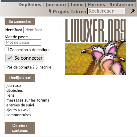
Dépêches
Journaux
Liens
Forums
Rédaction
🎙️ Projets Libres
Se connecter
Identifiant
Mot de passe
Connexion automatique
Pas de compte ? S’inscrire…
khadijaakouri
journaux
dépêches
liens
messages sur les forums
entrées du suivi
ajouts au wiki
commentaires
Derniers
contenus