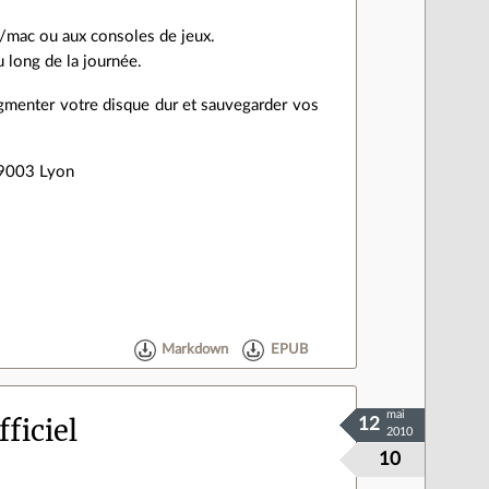
s/mac ou aux consoles de jeux.
u long de la journée.
agmenter votre disque dur et sauvegarder vos
69003 Lyon
Markdown
EPUB
mai
fficiel
12
2010
10