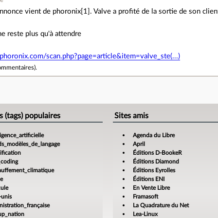
ne
annonce vient de phoronix[1]. Valve a profité de la sortie de son clie
 ne reste plus qu'à attendre
phoronix.com/scan.php?page=article&item=valve_ste(...)
ommentaires
).
e
s (tags) populaires
Sites amis
ligence_artificielle
Agenda du Libre
ds_modèles_de_langage
April
fication
Éditions D-BookeR
_coding
Éditions Diamond
auffement_climatique
Éditions Eyrolles
ce
Éditions ENI
cule
En Vente Libre
-unis
Framasoft
istration_française
La Quadrature du Net
tup_nation
Lea-Linux