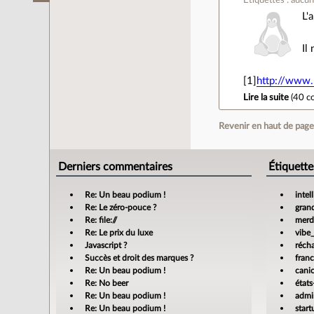
Étiquettes : aucu
L'
Il
[1]
http://www.
Lire la suite
(
40 c
Revenir en haut de pag
Derniers commentaires
Étiquette
Re: Un beau podium !
intel
Re: Le zéro-pouce ?
gran
Re: file://
merdi
Re: Le prix du luxe
vibe
Javascript ?
réch
Succès et droit des marques ?
fran
Re: Un beau podium !
cani
Re: No beer
états
Re: Un beau podium !
admin
Re: Un beau podium !
star