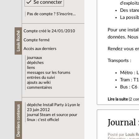
d'exploit
Des stand
Pas de compte ? S’inscrire…
La possib
Pour une instal
Compte créé le 24/01/2010
Louis Roché
données. Nous n
Compte fermé
Rendez vous en
Accès aux derniers
journaux
Transports :
dépêches
liens
Métro : L
messages sur les forums
entrées du suivi
Tram : T1
ajouts au wiki
Bus : C6 
commentaires
Lire la suite
(
2 co
dépêche
Install Party à Lyon le
Derniers contenus
23 juin 2012
journal
Steam et source pour
Journal
linux : c'est officiel
Posté par
Louis R