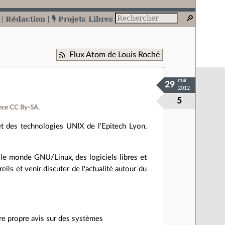
Rédaction
🎙️ Projets Libres
Flux Atom de Louis Roché
mai
29
2012
5
nce CC By‑SA.
et des technologies UNIX de l'Epitech Lyon,
 le monde GNU/Linux, des logiciels libres et
ils et venir discuter de l'actualité autour du
re propre avis sur des systèmes