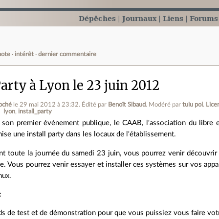
Dépêches
Journaux
Liens
Forums
note
intérêt
dernier commentaire
Party à Lyon le 23 juin 2012
oché
le 29 mai 2012 à 23:32
.
Édité par
Benoît Sibaud
.
Modéré par
tuiu pol
.
Lice
lyon
install_party
 son premier évènement publique, le CAAB, l'association du libre 
ise une install party dans les locaux de l'établissement.
nt toute la journée du samedi 23 juin, vous pourrez venir découvrir
e. Vous pourrez venir essayer et installer ces systèmes sur vos appare
ux.
:
s de test et de démonstration pour que vous puissiez vous faire vot