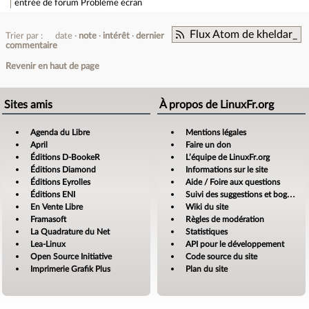
entrée de forum
Problème écran
Flux Atom de kheldar_
Trier par :
date
note
intérêt
dernier
commentaire
Revenir en haut de page
Sites amis
À propos de LinuxFr.org
Agenda du Libre
Mentions légales
April
Faire un don
Éditions D-BookeR
L’équipe de LinuxFr.org
Éditions Diamond
Informations sur le site
Éditions Eyrolles
Aide / Foire aux questions
Éditions ENI
Suivi des suggestions et bogues
En Vente Libre
Wiki du site
Framasoft
Règles de modération
La Quadrature du Net
Statistiques
Lea-Linux
API pour le développement
Open Source Initiative
Code source du site
Imprimerie Grafik Plus
Plan du site