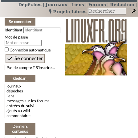
Dépêches
Journaux
Liens
Forums
Rédaction
🎙️ Projets Libres
Se connecter
Identifiant
Mot de passe
Connexion automatique
Pas de compte ? S’inscrire…
kheldar_
journaux
dépêches
liens
messages sur les forums
entrées du suivi
ajouts au wiki
commentaires
Derniers
contenus