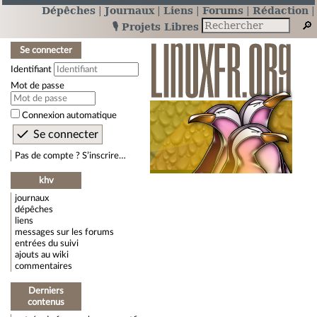
Dépêches
Journaux
Liens
Forums
Rédaction
🎙️ Projets Libres
Se connecter
Identifiant
Mot de passe
Connexion automatique
Pas de compte ? S’inscrire…
khv
journaux
dépêches
liens
messages sur les forums
entrées du suivi
ajouts au wiki
commentaires
Derniers
contenus