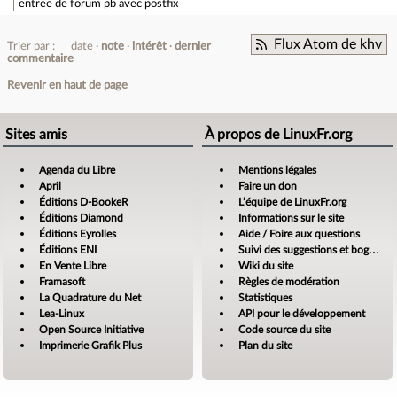
entrée de forum
pb avec postfix
Flux Atom de khv
Trier par :
date
note
intérêt
dernier
commentaire
Revenir en haut de page
Sites amis
À propos de LinuxFr.org
Agenda du Libre
Mentions légales
April
Faire un don
Éditions D-BookeR
L’équipe de LinuxFr.org
Éditions Diamond
Informations sur le site
Éditions Eyrolles
Aide / Foire aux questions
Éditions ENI
Suivi des suggestions et bogues
En Vente Libre
Wiki du site
Framasoft
Règles de modération
La Quadrature du Net
Statistiques
Lea-Linux
API pour le développement
Open Source Initiative
Code source du site
Imprimerie Grafik Plus
Plan du site