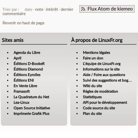
Flux Atom de kiemeo
Trier par :
date
note
intérêt
dernier
commentaire
Revenir en haut de page
Sites amis
À propos de LinuxFr.org
Agenda du Libre
Mentions légales
April
Faire un don
Éditions D-BookeR
L’équipe de LinuxFr.org
Éditions Diamond
Informations sur le site
Éditions Eyrolles
Aide / Foire aux questions
Éditions ENI
Suivi des suggestions et bogues
En Vente Libre
Wiki du site
Framasoft
Règles de modération
La Quadrature du Net
Statistiques
Lea-Linux
API pour le développement
Open Source Initiative
Code source du site
Imprimerie Grafik Plus
Plan du site