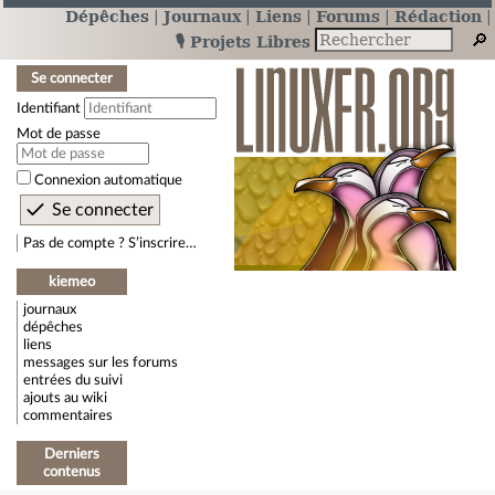
Dépêches
Journaux
Liens
Forums
Rédaction
🎙️ Projets Libres
Se connecter
Identifiant
Mot de passe
Connexion automatique
Pas de compte ? S’inscrire…
kiemeo
journaux
dépêches
liens
messages sur les forums
entrées du suivi
ajouts au wiki
commentaires
Derniers
contenus