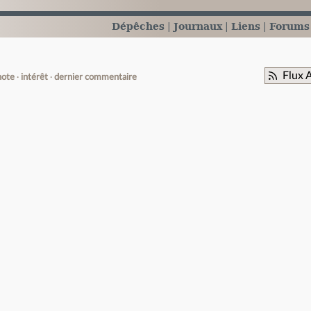
Dépêches
Journaux
Liens
Forums
Flux 
note
intérêt
dernier commentaire
e