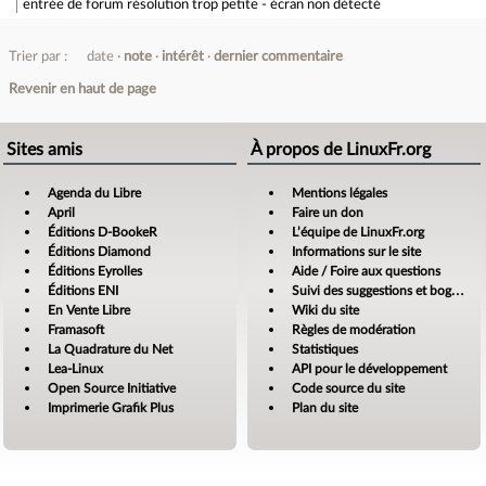
entrée de forum
résolution trop petite - écran non détecté
Trier par :
date
note
intérêt
dernier commentaire
Revenir en haut de page
Sites amis
À propos de LinuxFr.org
Agenda du Libre
Mentions légales
April
Faire un don
Éditions D-BookeR
L’équipe de LinuxFr.org
Éditions Diamond
Informations sur le site
Éditions Eyrolles
Aide / Foire aux questions
Éditions ENI
Suivi des suggestions et bogues
En Vente Libre
Wiki du site
Framasoft
Règles de modération
La Quadrature du Net
Statistiques
Lea-Linux
API pour le développement
Open Source Initiative
Code source du site
Imprimerie Grafik Plus
Plan du site