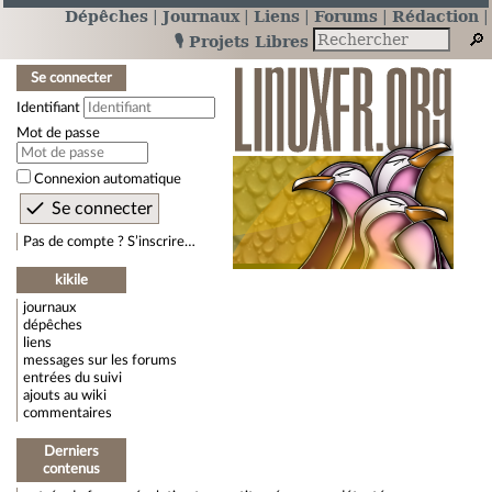
Dépêches
Journaux
Liens
Forums
Rédaction
🎙️ Projets Libres
Se connecter
Identifiant
Mot de passe
Connexion automatique
Pas de compte ? S’inscrire…
kikile
journaux
dépêches
liens
messages sur les forums
entrées du suivi
ajouts au wiki
commentaires
Derniers
contenus