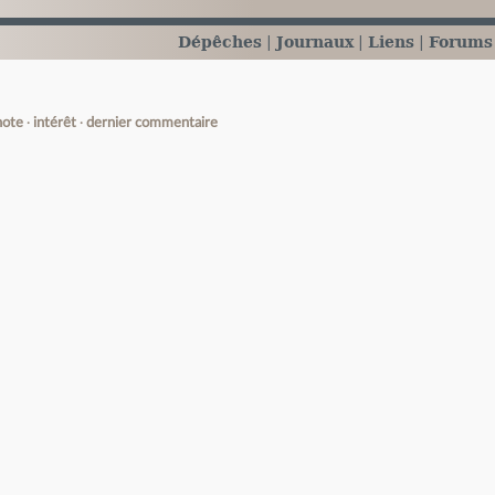
Dépêches
Journaux
Liens
Forums
note
intérêt
dernier commentaire
e