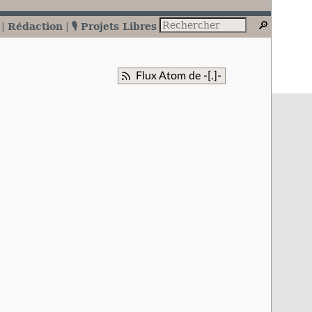
Rédaction
🎙️ Projets Libres
Flux Atom de -[.]-