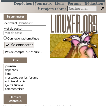
Dépêches
Journaux
Liens
Forums
Rédaction
🎙️ Projets Libres
Se connecter
Identifiant
Mot de passe
Connexion automatique
Pas de compte ? S’inscrire…
kna
journaux
dépêches
liens
messages sur les forums
entrées du suivi
ajouts au wiki
commentaires
Derniers
contenus