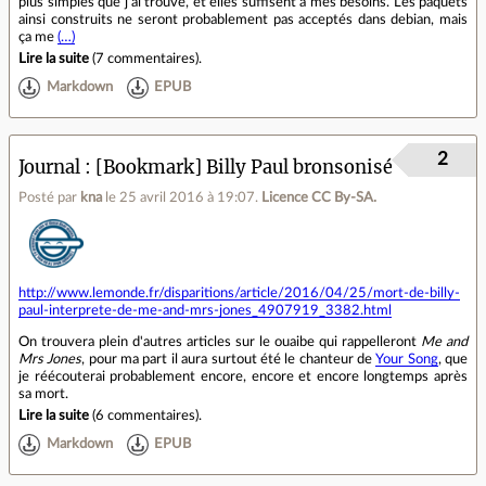
plus simples que j'ai trouvé, et elles suffisent à mes besoins. Les paquets
ainsi construits ne seront probablement pas acceptés dans debian, mais
ça me
(…)
Lire la suite
(
7 commentaires
).
Markdown
EPUB
2
Journal
[Bookmark] Billy Paul bronsonisé
Posté par
kna
le 25 avril 2016 à 19:07
.
Licence CC By‑SA.
http://www.lemonde.fr/disparitions/article/2016/04/25/mort-de-billy-
paul-interprete-de-me-and-mrs-jones_4907919_3382.html
On trouvera plein d'autres articles sur le ouaibe qui rappelleront
Me and
Mrs Jones
, pour ma part il aura surtout été le chanteur de
Your Song
, que
je réécouterai probablement encore, encore et encore longtemps après
sa mort.
Lire la suite
(
6 commentaires
).
Markdown
EPUB