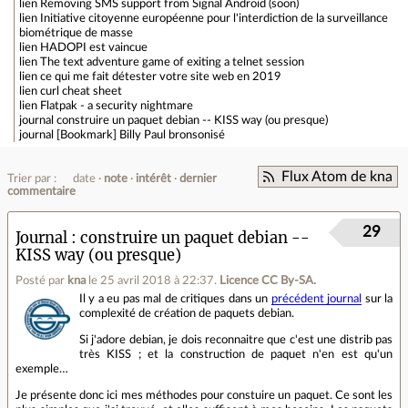
lien
Removing SMS support from Signal Android (soon)
lien
Initiative citoyenne européenne pour l'interdiction de la surveillance
biométrique de masse
lien
HADOPI est vaincue
lien
The text adventure game of exiting a telnet session
lien
ce qui me fait détester votre site web en 2019
lien
curl cheat sheet
lien
Flatpak - a security nightmare
journal
construire un paquet debian -- KISS way (ou presque)
journal
[Bookmark] Billy Paul bronsonisé
Flux Atom de kna
Trier par :
date
note
intérêt
dernier
commentaire
29
Journal
construire un paquet debian --
KISS way (ou presque)
Posté par
kna
le 25 avril 2018 à 22:37
.
Licence CC By‑SA.
Il y a eu pas mal de critiques dans un
précédent journal
sur la
complexité de création de paquets debian.
Si j'adore debian, je dois reconnaitre que c'est une distrib pas
très KISS ; et la construction de paquet n'en est qu'un
exemple…
Je présente donc ici mes méthodes pour constuire un paquet. Ce sont les