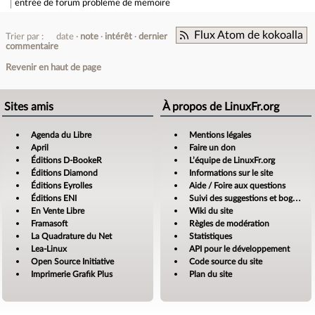
entrée de forum
probleme de memoire
Flux Atom de kokoalla
Trier par :
date
note
intérêt
dernier
commentaire
Revenir en haut de page
Sites amis
À propos de LinuxFr.org
Agenda du Libre
Mentions légales
April
Faire un don
Éditions D-BookeR
L’équipe de LinuxFr.org
Éditions Diamond
Informations sur le site
Éditions Eyrolles
Aide / Foire aux questions
Éditions ENI
Suivi des suggestions et bogues
En Vente Libre
Wiki du site
Framasoft
Règles de modération
La Quadrature du Net
Statistiques
Lea-Linux
API pour le développement
Open Source Initiative
Code source du site
Imprimerie Grafik Plus
Plan du site