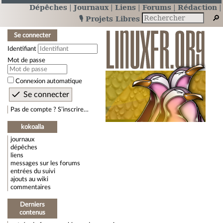
Dépêches
Journaux
Liens
Forums
Rédaction
🎙️ Projets Libres
Se connecter
Identifiant
Mot de passe
Connexion automatique
Pas de compte ? S’inscrire…
kokoalla
journaux
dépêches
liens
messages sur les forums
entrées du suivi
ajouts au wiki
commentaires
Derniers
contenus