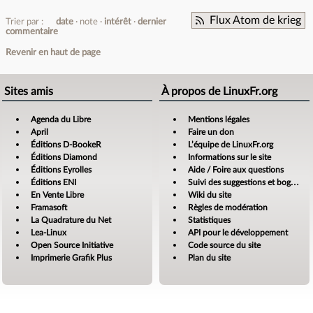
Flux Atom de krieg
Trier par :
date
note
intérêt
dernier
commentaire
Revenir en haut de page
Sites amis
À propos de LinuxFr.org
Agenda du Libre
Mentions légales
April
Faire un don
Éditions D-BookeR
L’équipe de LinuxFr.org
Éditions Diamond
Informations sur le site
Éditions Eyrolles
Aide / Foire aux questions
Éditions ENI
Suivi des suggestions et bogues
En Vente Libre
Wiki du site
Framasoft
Règles de modération
La Quadrature du Net
Statistiques
Lea-Linux
API pour le développement
Open Source Initiative
Code source du site
Imprimerie Grafik Plus
Plan du site