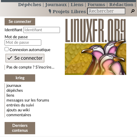
Dépêches
Journaux
Liens
Forums
Rédaction
🎙️ Projets Libres
Se connecter
Identifiant
Mot de passe
Connexion automatique
Pas de compte ? S’inscrire…
krieg
journaux
dépêches
liens
messages sur les forums
entrées du suivi
ajouts au wiki
commentaires
Derniers
contenus