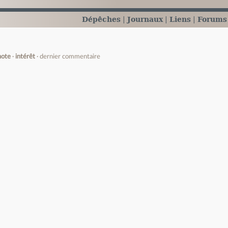
Dépêches
Journaux
Liens
Forums
note
intérêt
dernier commentaire
e