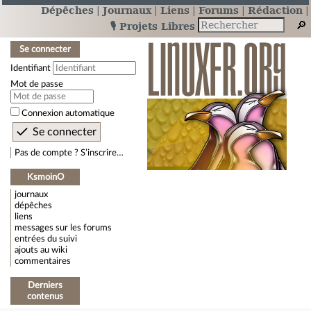
Dépêches
Journaux
Liens
Forums
Rédaction
🎙️ Projets Libres
Se connecter
Identifiant
Mot de passe
Connexion automatique
Pas de compte ? S’inscrire…
KsmoinO
journaux
dépêches
liens
messages sur les forums
entrées du suivi
ajouts au wiki
commentaires
Derniers
contenus