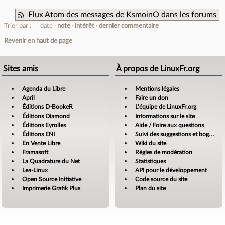
Flux Atom des messages de KsmoinO dans les forums
Trier par :
date
note
intérêt
dernier commentaire
Revenir en haut de page
Sites amis
À propos de LinuxFr.org
Agenda du Libre
Mentions légales
April
Faire un don
Éditions D-BookeR
L’équipe de LinuxFr.org
Éditions Diamond
Informations sur le site
Éditions Eyrolles
Aide / Foire aux questions
Éditions ENI
Suivi des suggestions et bogues
En Vente Libre
Wiki du site
Framasoft
Règles de modération
La Quadrature du Net
Statistiques
Lea-Linux
API pour le développement
Open Source Initiative
Code source du site
Imprimerie Grafik Plus
Plan du site