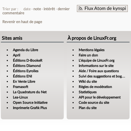
Flux Atom de kynspi
Trier par :
date
note
intérêt
dernier
commentaire
Revenir en haut de page
Sites amis
À propos de LinuxFr.org
Agenda du Libre
Mentions légales
April
Faire un don
Éditions D-BookeR
L’équipe de LinuxFr.org
Éditions Diamond
Informations sur le site
Éditions Eyrolles
Aide / Foire aux questions
Éditions ENI
Suivi des suggestions et bogues
En Vente Libre
Wiki du site
Framasoft
Règles de modération
La Quadrature du Net
Statistiques
Lea-Linux
API pour le développement
Open Source Initiative
Code source du site
Imprimerie Grafik Plus
Plan du site