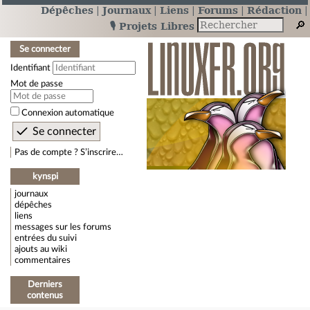
Dépêches
Journaux
Liens
Forums
Rédaction
🎙️ Projets Libres
Se connecter
Identifiant
Mot de passe
Connexion automatique
Pas de compte ? S’inscrire…
kynspi
journaux
dépêches
liens
messages sur les forums
entrées du suivi
ajouts au wiki
commentaires
Derniers
contenus