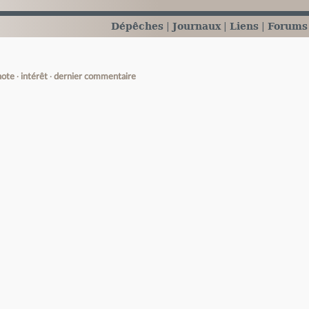
Dépêches
Journaux
Liens
Forums
note
intérêt
dernier commentaire
e