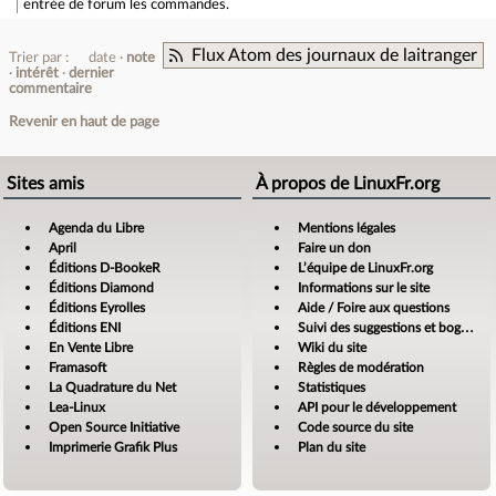
entrée de forum
les commandes.
Flux Atom des journaux de laitranger
Trier par :
date
note
intérêt
dernier
commentaire
Revenir en haut de page
Sites amis
À propos de LinuxFr.org
Agenda du Libre
Mentions légales
April
Faire un don
Éditions D-BookeR
L’équipe de LinuxFr.org
Éditions Diamond
Informations sur le site
Éditions Eyrolles
Aide / Foire aux questions
Éditions ENI
Suivi des suggestions et bogues
En Vente Libre
Wiki du site
Framasoft
Règles de modération
La Quadrature du Net
Statistiques
Lea-Linux
API pour le développement
Open Source Initiative
Code source du site
Imprimerie Grafik Plus
Plan du site