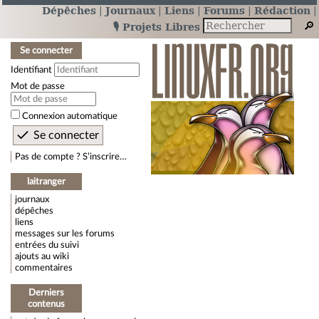
Dépêches
Journaux
Liens
Forums
Rédaction
🎙️ Projets Libres
Se connecter
Identifiant
Mot de passe
Connexion automatique
Pas de compte ? S’inscrire…
laitranger
journaux
dépêches
liens
messages sur les forums
entrées du suivi
ajouts au wiki
commentaires
Derniers
contenus