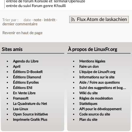
entrée de forum
Konsole et Terminal Opensuze
entrée du suivi
Forum genre Kfouilli
Flux Atom de laskachien
Trier par :
date
note
intérêt
dernier commentaire
Revenir en haut de page
Sites amis
À propos de LinuxFr.org
Agenda du Libre
Mentions légales
April
Faire un don
Éditions D-BookeR
L’équipe de LinuxFr.org
Éditions Diamond
Informations sur le site
Éditions Eyrolles
Aide / Foire aux questions
Éditions ENI
Suivi des suggestions et bogues
En Vente Libre
Wiki du site
Framasoft
Règles de modération
La Quadrature du Net
Statistiques
Lea-Linux
API pour le développement
Open Source Initiative
Code source du site
Imprimerie Grafik Plus
Plan du site