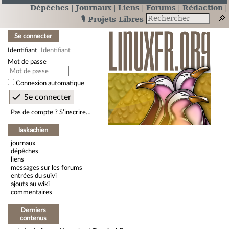
Dépêches
Journaux
Liens
Forums
Rédaction
🎙️ Projets Libres
Se connecter
Identifiant
Mot de passe
Connexion automatique
Pas de compte ? S’inscrire…
laskachien
journaux
dépêches
liens
messages sur les forums
entrées du suivi
ajouts au wiki
commentaires
Derniers
contenus