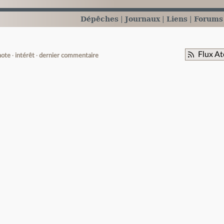
Dépêches
Journaux
Liens
Forums
Flux A
note
intérêt
dernier commentaire
e