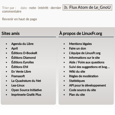
Flux Atom de Le_GnoU
Trier par :
date
note
intérêt
dernier
commentaire
Revenir en haut de page
Sites amis
À propos de LinuxFr.org
Agenda du Libre
Mentions légales
April
Faire un don
Éditions D-BookeR
L’équipe de LinuxFr.org
Éditions Diamond
Informations sur le site
Éditions Eyrolles
Aide / Foire aux questions
Éditions ENI
Suivi des suggestions et bogues
En Vente Libre
Wiki du site
Framasoft
Règles de modération
La Quadrature du Net
Statistiques
Lea-Linux
API pour le développement
Open Source Initiative
Code source du site
Imprimerie Grafik Plus
Plan du site