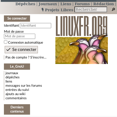
Dépêches
Journaux
Liens
Forums
Rédaction
🎙️ Projets Libres
Se connecter
Identifiant
Mot de passe
Connexion automatique
Pas de compte ? S’inscrire…
Le_GnoU
journaux
dépêches
liens
messages sur les forums
entrées du suivi
ajouts au wiki
commentaires
Derniers
contenus