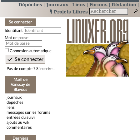
Dépêches
Journaux
Liens
Forums
Rédaction
🎙️ Projets Libres
Se connecter
Identifiant
Mot de passe
Connexion automatique
Pas de compte ? S’inscrire…
Maël de
Vanssay de
Blavous
journaux
dépêches
liens
messages sur les forums
entrées du suivi
ajouts au wiki
commentaires
Derniers