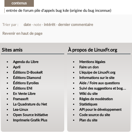
contenus
entrée de forum
pile d'appels bug kde (origine du bug inconnue)
Trier par :
date
note
intérêt
dernier commentaire
Revenir en haut de page
Sites amis
À propos de LinuxFr.org
Agenda du Libre
Mentions légales
April
Faire un don
Éditions D-BookeR
L’équipe de LinuxFr.org
Éditions Diamond
Informations sur le site
Éditions Eyrolles
Aide / Foire aux questions
Éditions ENI
Suivi des suggestions et bogues
En Vente Libre
Wiki du site
Framasoft
Règles de modération
La Quadrature du Net
Statistiques
Lea-Linux
API pour le développement
Open Source Initiative
Code source du site
Imprimerie Grafik Plus
Plan du site