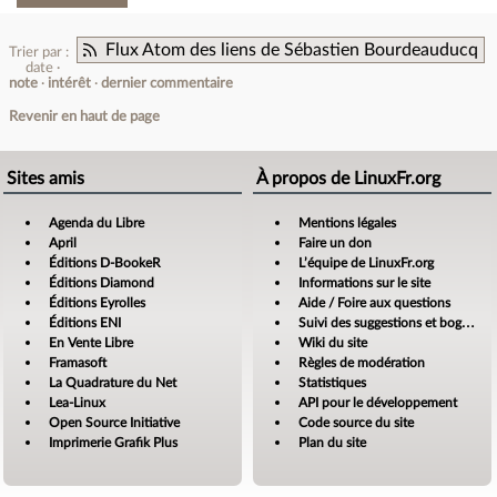
Flux Atom des liens de Sébastien Bourdeauducq
Trier par :
date
note
intérêt
dernier commentaire
Revenir en haut de page
Sites amis
À propos de LinuxFr.org
Agenda du Libre
Mentions légales
April
Faire un don
Éditions D-BookeR
L’équipe de LinuxFr.org
Éditions Diamond
Informations sur le site
Éditions Eyrolles
Aide / Foire aux questions
Éditions ENI
Suivi des suggestions et bogues
En Vente Libre
Wiki du site
Framasoft
Règles de modération
La Quadrature du Net
Statistiques
Lea-Linux
API pour le développement
Open Source Initiative
Code source du site
Imprimerie Grafik Plus
Plan du site