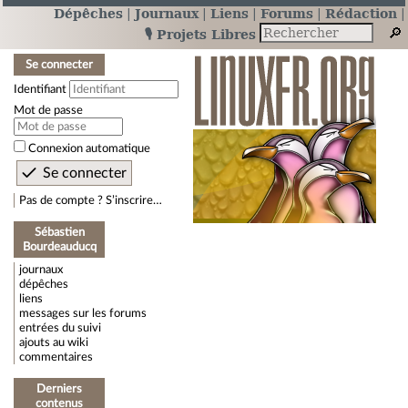
Dépêches
Journaux
Liens
Forums
Rédaction
🎙️ Projets Libres
Se connecter
Identifiant
Mot de passe
Connexion automatique
Pas de compte ? S’inscrire…
Sébastien
Bourdeauducq
journaux
dépêches
liens
messages sur les forums
entrées du suivi
ajouts au wiki
commentaires
Derniers
contenus