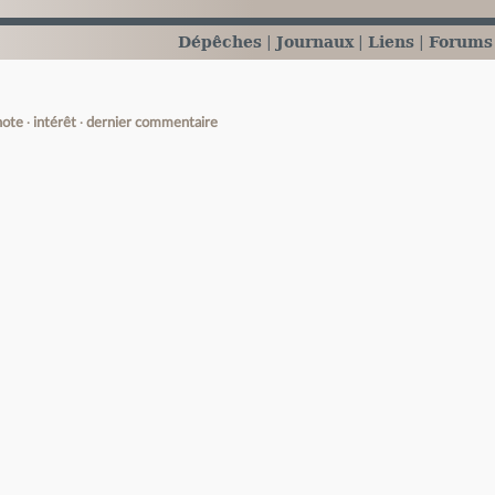
Dépêches
Journaux
Liens
Forums
note
intérêt
dernier commentaire
e