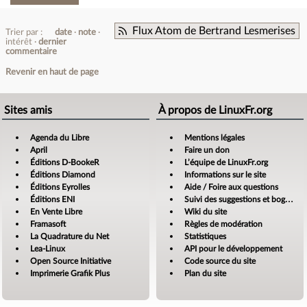
Flux Atom de Bertrand Lesmerises
Trier par :
date
note
intérêt
dernier
commentaire
Revenir en haut de page
Sites amis
À propos de LinuxFr.org
Agenda du Libre
Mentions légales
April
Faire un don
Éditions D-BookeR
L’équipe de LinuxFr.org
Éditions Diamond
Informations sur le site
Éditions Eyrolles
Aide / Foire aux questions
Éditions ENI
Suivi des suggestions et bogues
En Vente Libre
Wiki du site
Framasoft
Règles de modération
La Quadrature du Net
Statistiques
Lea-Linux
API pour le développement
Open Source Initiative
Code source du site
Imprimerie Grafik Plus
Plan du site