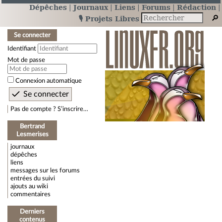
Dépêches
Journaux
Liens
Forums
Rédaction
🎙️ Projets Libres
Se connecter
Identifiant
Mot de passe
Connexion automatique
Pas de compte ? S’inscrire…
Bertrand
Lesmerises
journaux
dépêches
liens
messages sur les forums
entrées du suivi
ajouts au wiki
commentaires
Derniers
contenus