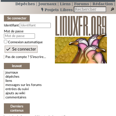
Dépêches
Journaux
Liens
Forums
Rédaction
🎙️ Projets Libres
Se connecter
Identifiant
Mot de passe
Connexion automatique
Pas de compte ? S’inscrire…
leuwat
journaux
dépêches
liens
messages sur les forums
entrées du suivi
ajouts au wiki
commentaires
Derniers
contenus