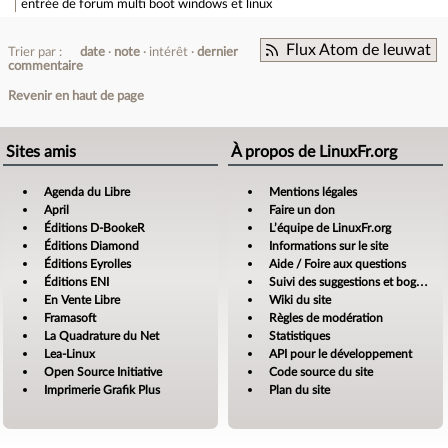
entrée de forum
multi boot windows et linux
Flux Atom de leuwat
Trier par :
date
note
intérêt
dernier
commentaire
Revenir en haut de page
Sites amis
À propos de LinuxFr.org
Agenda du Libre
Mentions légales
April
Faire un don
Éditions D-BookeR
L’équipe de LinuxFr.org
Éditions Diamond
Informations sur le site
Éditions Eyrolles
Aide / Foire aux questions
Éditions ENI
Suivi des suggestions et bogues
En Vente Libre
Wiki du site
Framasoft
Règles de modération
La Quadrature du Net
Statistiques
Lea-Linux
API pour le développement
Open Source Initiative
Code source du site
Imprimerie Grafik Plus
Plan du site