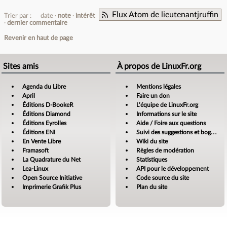
Flux Atom de lieutenantjruffin
Trier par :
date
note
intérêt
dernier commentaire
Revenir en haut de page
Sites amis
À propos de LinuxFr.org
Agenda du Libre
Mentions légales
April
Faire un don
Éditions D-BookeR
L’équipe de LinuxFr.org
Éditions Diamond
Informations sur le site
Éditions Eyrolles
Aide / Foire aux questions
Éditions ENI
Suivi des suggestions et bogues
En Vente Libre
Wiki du site
Framasoft
Règles de modération
La Quadrature du Net
Statistiques
Lea-Linux
API pour le développement
Open Source Initiative
Code source du site
Imprimerie Grafik Plus
Plan du site