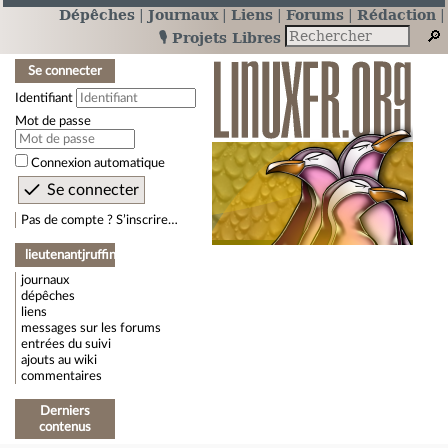
Dépêches
Journaux
Liens
Forums
Rédaction
🎙️ Projets Libres
Se connecter
Identifiant
Mot de passe
Connexion automatique
Pas de compte ? S’inscrire…
lieutenantjruffin
journaux
dépêches
liens
messages sur les forums
entrées du suivi
ajouts au wiki
commentaires
Derniers
contenus