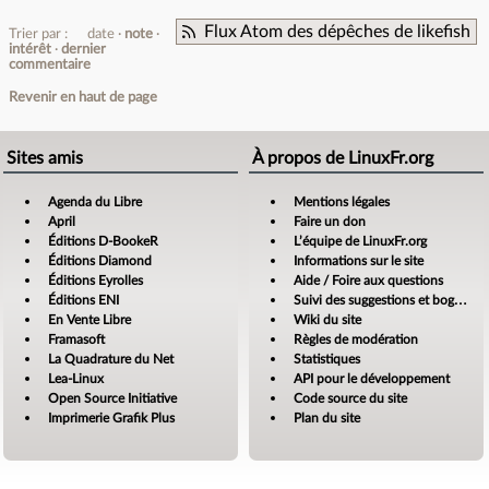
Flux Atom des dépêches de likefish
Trier par :
date
note
intérêt
dernier
commentaire
Revenir en haut de page
Sites amis
À propos de LinuxFr.org
Agenda du Libre
Mentions légales
April
Faire un don
Éditions D-BookeR
L’équipe de LinuxFr.org
Éditions Diamond
Informations sur le site
Éditions Eyrolles
Aide / Foire aux questions
Éditions ENI
Suivi des suggestions et bogues
En Vente Libre
Wiki du site
Framasoft
Règles de modération
La Quadrature du Net
Statistiques
Lea-Linux
API pour le développement
Open Source Initiative
Code source du site
Imprimerie Grafik Plus
Plan du site