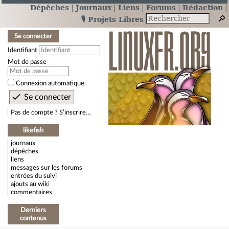
Dépêches
Journaux
Liens
Forums
Rédaction
🎙️ Projets Libres
Se connecter
Identifiant
Mot de passe
Connexion automatique
Pas de compte ? S’inscrire…
likefish
journaux
dépêches
liens
messages sur les forums
entrées du suivi
ajouts au wiki
commentaires
Derniers
contenus